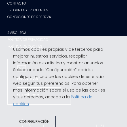
CONTACTO
PREGUNTAS FRECUENTES
CONDICIONES DE RESERVA
AVISO LEGAL
POLÍTICA DE PRIVACIDAD
POLÍTICA DE COOKIES
Usamos cookies propias y de terceros para
mejorar nuestros servicios, recopilar
información estadística y mostrar anuncios.
Seleccionando “Configuración” podrás
configurar el uso de las cookies de este sitio
Newsletter
web según tus preferencias. Para obtener
más información sobre el uso de las cookies
Suscribirme
y tus derechos, accede a la
Política de
cookies
CONFIGURACIÓN