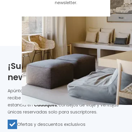
newsletter.
¡Suscríbete a nuestra
newsletter!
Apúntate a la
newsletter
del
Hotel Llané Petit
y
recibe en tu correo inspiración para tu próxima
estancia en
Cadaqués
, consejos de viaje y ventajas
únicas reservadas solo para suscriptores.
Ofertas y descuentos exclusivos