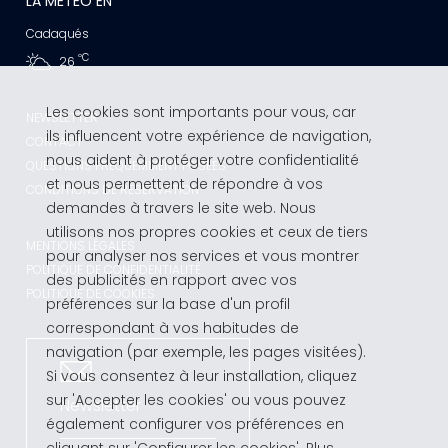
LA MÉTÉO EN
Cadaqués
ºC
26
Les cookies sont importants pour vous, car
NEWSLETTER
ils influencent votre expérience de navigation,
CONTACT
nous aident à protéger votre confidentialité
QUESTIONS FRÉQUEMMENT POSÉES
et nous permettent de répondre à vos
CONDITIONS DE RÉSERVATION
demandes à travers le site web. Nous
utilisons nos propres cookies et ceux de tiers
MENTIONS LÉGALES
pour analyser nos services et vous montrer
POLITIQUE DE CONFIDENTIALITÉ
des publicités en rapport avec vos
POLITIQUE DE COOKIES
préférences sur la base d'un profil
correspondant à vos habitudes de
navigation (par exemple, les pages visitées).
Si vous consentez à leur installation, cliquez
sur 'Accepter les cookies' ou vous pouvez
Newsletter
également configurer vos préférences en