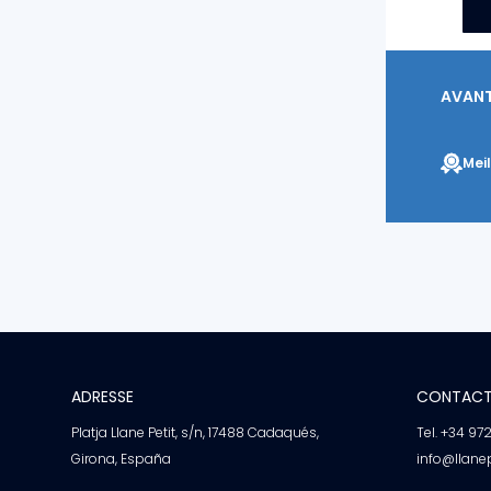
AVANTA
Meil
ADRESSE
CONTAC
Platja Llane Petit, s/n, 17488 Cadaqués,
Tel. +34 97
Girona, España
info@llane