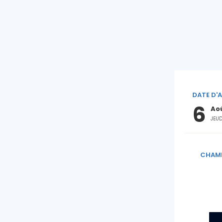
DATE D'A
6
Aoû
JEUD
CHAMB