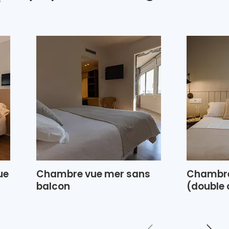
r
ue
Chambre vue mer sans
Chambre
balcon
(double 