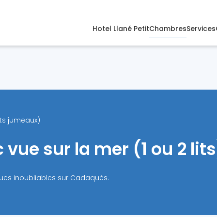
Hotel Llané Petit
Chambres
Services
ts jumeaux)
ue sur la mer (1 ou 2 lits
vues inoubliables sur Cadaqués.