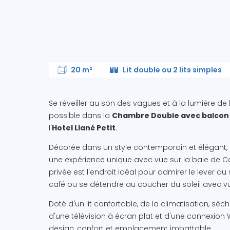
20 m²
Lit double ou 2 lits simples
Se réveiller au son des vagues et à la lumière de
possible dans la
Chambre Double avec balcon e
l'
Hotel Llané Petit
.
Décorée dans un style contemporain et élégant, 
une expérience unique avec vue sur la baie de C
privée est l'endroit idéal pour admirer le lever du 
café ou se détendre au coucher du soleil avec vu
Doté d'un lit confortable, de la climatisation, sèc
d'une télévision à écran plat et d'une connexion Wi-F
design, confort et emplacement imbattable.