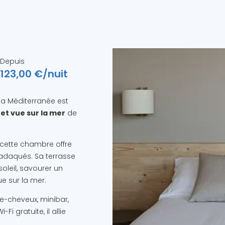
Depuis
123,00 €/nuit
 la Méditerranée est
t vue sur la mer
de
cette chambre offre
adaqués. Sa terrasse
soleil, savourer un
e sur la mer.
he-cheveux, minibar,
i gratuite, il allie