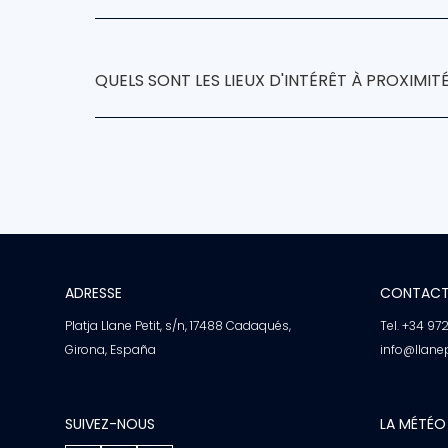
Hotel Llané Petit
plage de Llané 
QUELS SONT LES LIEUX D'INTÉRÊT À PROXIMITÉ
Hotel Llané Petit
ADRESSE
CONTAC
Platja Llane Petit, s/n, 17488 Cadaqués,
Tel. +34 97
Girona, España
info@llane
SUIVEZ-NOUS
LA MÉTÉO