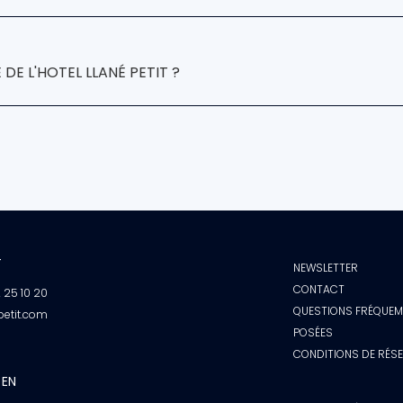
Petit
Cadaqués
 DE L'HOTEL LLANÉ PETIT ?
T
NEWSLETTER
CONTACT
2 25 10 20
QUESTIONS FRÉQUE
petit.com
POSÉES
CONDITIONS DE RÉS
 EN