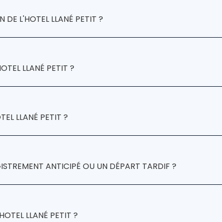
u annuler votre réservation
 DE L'HOTEL LLANÉ PETIT ?
7 jours avant l'arrivée
moyenne et basse saison
hau
OTEL LLANÉ PETIT ?
14h00
TEL LLANÉ PETIT ?
GISTREMENT ANTICIPÉ OU UN DÉPART TARDIF ?
Hotel Llané Petit
'HOTEL LLANÉ PETIT ?