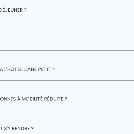
re familiale
-DÉJEUNER ?
t
 L'HOTEL LLANÉ PETIT ?
Hotel Llané Petit
SONNES À MOBILITÉ RÉDUITE ?
res adaptées
T S'Y RENDRE ?