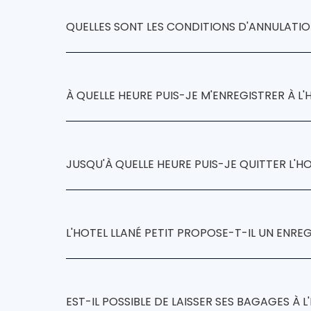
Hotel Llané Petit,
modifier o
QUELLES SONT LES CONDITIONS D'ANNULATION
Hotel Llané Petit
de la première nuitée
À QUELLE HEURE PUIS-JE M'ENREGISTRER À L'H
Hotel Llané Petit
enregistrement
JUSQU'À QUELLE HEURE PUIS-JE QUITTER L'HO
Hotel Llané Petit
la libération
L'HOTEL LLANÉ PETIT PROPOSE-T-IL UN ENRE
arrivée anticipée
départ tardif
EST-IL POSSIBLE DE LAISSER SES BAGAGES À L