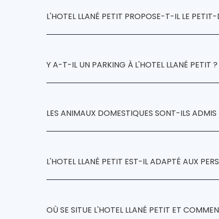
Hotel Llané Petit,
chamb
L'HOTEL LLANÉ PETIT PROPOSE-T-IL LE PETIT
Hotel Llané Petit
petit-déjeuner buffe
Y A-T-IL UN PARKING À L'HOTEL LLANÉ PETIT ?
Hotel Llané Petit
parking
LES ANIMAUX DOMESTIQUES SONT-ILS ADMIS À
animaux domestiques
L'HOTEL LLANÉ PETIT EST-IL ADAPTÉ AUX PER
Hotel Llané Petit
chamb
OÙ SE SITUE L'HOTEL LLANÉ PETIT ET COMMEN