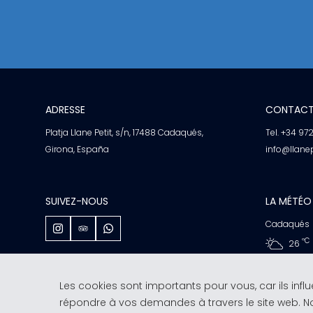
ADRESSE
CONTAC
Platja Llane Petit, s/n, 17488 Cadaqués,
Tel. +34 97
Girona, España
info@llane
SUIVEZ-NOUS
LA MÉTÉO
Cadaqués
ºC
26
Les cookies sont importants pour vous, car ils inf
répondre à vos demandes à travers le site web. Nou