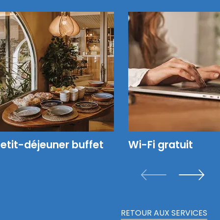
etit-déjeuner buffet
Wi-Fi gratuit
RETOUR AUX SERVICES