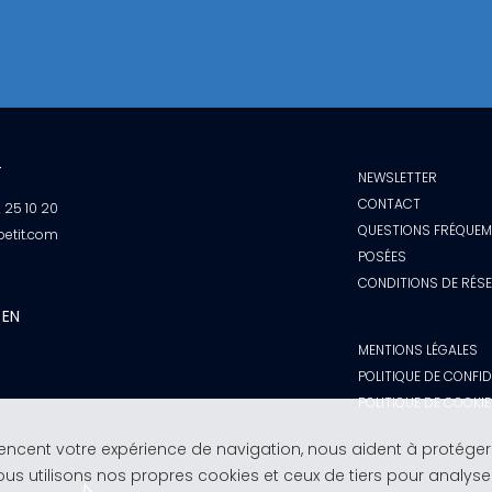
T
NEWSLETTER
CONTACT
2 25 10 20
QUESTIONS FRÉQUE
petit.com
POSÉES
CONDITIONS DE RÉS
 EN
MENTIONS LÉGALES
POLITIQUE DE CONFID
POLITIQUE DE COOKI
luencent votre expérience de navigation, nous aident à protéger
s utilisons nos propres cookies et ceux de tiers pour analyse