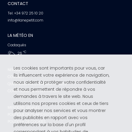
CONTACT
Tel. +34 972 25 10 20
info@llanepetit.com
LA MÉTÉO EN
Cadaqués
ºC
26
Les cookies sont importants pour vous, car
NEWSLETTER
ils influencent votre expérience de navigation,
CONTACT
nous aident à protéger votre confidentialité
QUESTIONS FRÉQUEMMENT POSÉES
et nous permettent de répondre à vos
CONDITIONS DE RÉSERVATION
demandes à travers le site web. Nous
utilisons nos propres cookies et ceux de tiers
MENTIONS LÉGALES
pour analyser nos services et vous montrer
POLITIQUE DE CONFIDENTIALITÉ
des publicités en rapport avec vos
POLITIQUE DE COOKIES
préférences sur la base d'un profil
correspondant à vos habitudes de