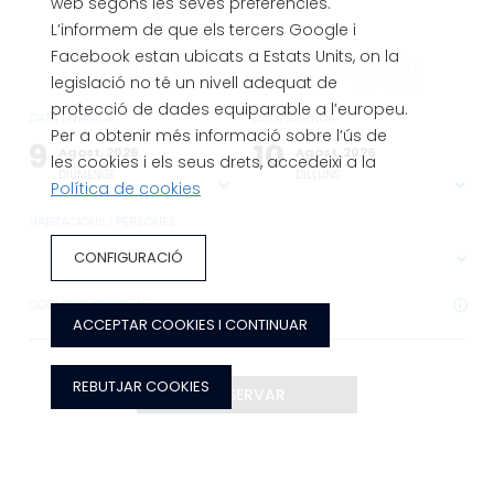
web segons les seves preferències.
L’informem de que els tercers Google i
Hotel Llané Petit
Facebook estan ubicats a Estats Units, on la
legislació no té un nivell adequat de
protecció de dades equiparable a l’europeu.
DATA ENTRADA
DATA SORTIDA
Encantador hotel a Cadaqués, la Costa
Per a obtenir més informació sobre l’ús de
9
10
Agost, 2026
Agost, 2026
les cookies i els seus drets, accedeixi a la
Brava
DIUMENGE
DILLUNS
Política de cookies
HABITACIONS I PERSONES
CONFIGURACIÓ
CODI PROMOCIONAL
ACCEPTAR COOKIES I CONTINUAR
REBUTJAR COOKIES
RESERVAR
RESERVAR
AVANTATGES DE RESERVAR AL WEB OFICIAL