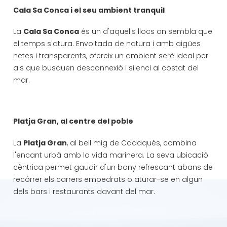
Cala Sa Conca i el seu ambient tranquil
La
Cala Sa Conca
és un d'aquells llocs on sembla que
el temps s'atura. Envoltada de natura i amb aigües
netes i transparents, ofereix un ambient serè ideal per
als que busquen desconnexió i silenci al costat del
mar.
Platja Gran, al centre del poble
La
Platja Gran
, al bell mig de Cadaqués, combina
l'encant urbà amb la vida marinera. La seva ubicació
cèntrica permet gaudir d'un bany refrescant abans de
recórrer els carrers empedrats o aturar-se en algun
dels bars i restaurants davant del mar.