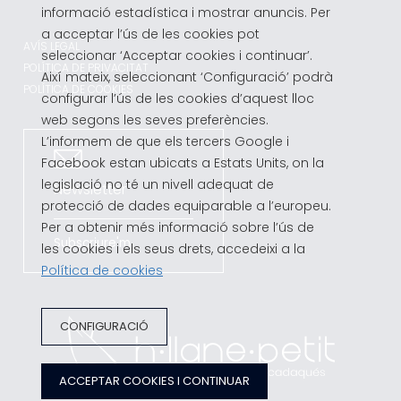
informació estadística i mostrar anuncis. Per
a acceptar l’ús de les cookies pot
AVÍS LEGAL
seleccionar ‘Acceptar cookies i continuar’.
POLÍTICA DE PRIVACITAT
Així mateix, seleccionant ‘Configuració’ podrà
POLÍTICA DE COOKIES
configurar l’ús de les cookies d’aquest lloc
web segons les seves preferències.
L’informem de que els tercers Google i
Facebook estan ubicats a Estats Units, on la
legislació no té un nivell adequat de
Newsletter
protecció de dades equiparable a l’europeu.
Per a obtenir més informació sobre l’ús de
Subscriure'm
les cookies i els seus drets, accedeixi a la
Política de cookies
CONFIGURACIÓ
ACCEPTAR COOKIES I CONTINUAR