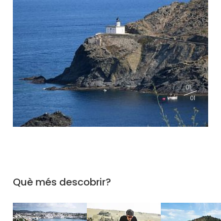
01
01
Què més descobrir?