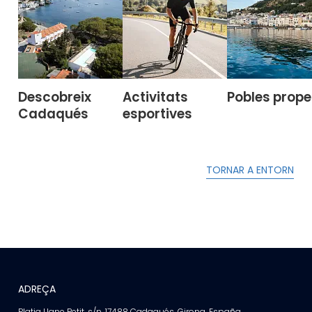
Descobreix
Activitats
Pobles prope
Cadaqués
esportives
TORNAR A ENTORN
ADREÇA
Platja Llane Petit, s/n, 17488 Cadaqués, Girona, España