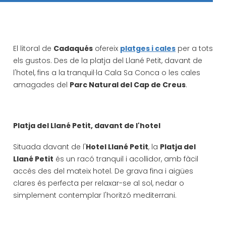
El litoral de
Cadaqués
ofereix
platges i cales
per a tots
els gustos. Des de la platja del Llané Petit, davant de
l'hotel, fins a la tranquil·la Cala Sa Conca o les cales
amagades del
Parc Natural del Cap de Creus
.
Platja del Llané Petit, davant de l'hotel
Situada davant de l'
Hotel Llané Petit
, la
Platja del
Llané Petit
és un racó tranquil i acollidor, amb fàcil
accés des del mateix hotel. De grava fina i aigües
clares és perfecta per relaxar-se al sol, nedar o
simplement contemplar l'horitzó mediterrani.